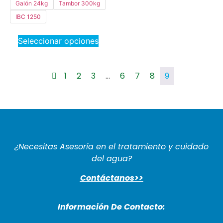
Galón 24kg
Tambor 300kg
IBC 1250
Seleccionar opciones
1
2
3
…
6
7
8
9
¿Necesitas Asesoría en el tratamiento y cuidado
del agua?
Contáctanos>>
Información De Cont
acto: