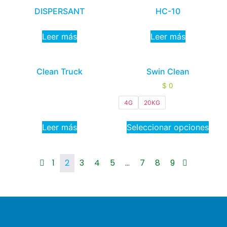
DISPERSANT
HC-10
Leer más
Leer más
Clean Truck
Swin Clean
$
0
4G
20KG
Leer más
Seleccionar opciones
1
2
3
4
5
…
7
8
9