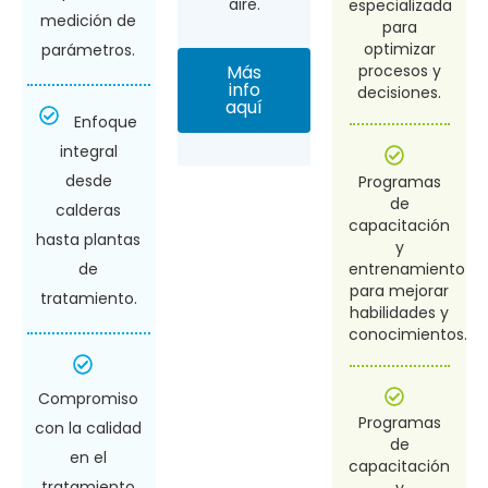
aire.
especializada
medición de
para
optimizar
parámetros.​​
Más
procesos y
info
decisiones.
aquí
Enfoque
integral
desde
Programas
de
calderas
capacitación
hasta plantas
y
entrenamiento
de
para mejorar
tratamiento.​
habilidades y
conocimientos.
Compromiso
Programas
con la calidad
de
en el
capacitación
tratamiento
y