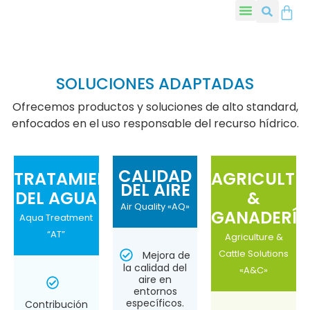
SOLUCIONES ADAPTADAS
Ofrecemos productos y soluciones de alto standard,
enfocados en el uso responsable del recurso hídrico.
CALIDAD
TRATAMIENTO
AGRICULTU
DEL AIRE
DEL AGUA
&
Air Quality «AQ»
GANADERÍA
Aqua Treatment
“AT”​
Agriculture &
Cattle Solutions
Mejora de
la calidad del
«A&C»
aire en
entornos
específicos.
Contribución