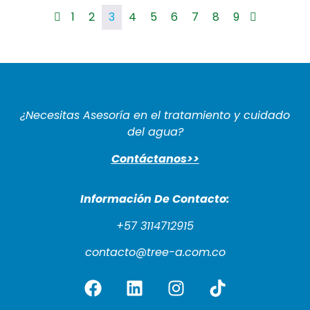
1
2
3
4
5
6
7
8
9
¿Necesitas Asesoría en el tratamiento y cuidado
del agua?
Contáctanos>>
Información De Cont
acto:
+57 3114712915
contacto@tree-a.com.co