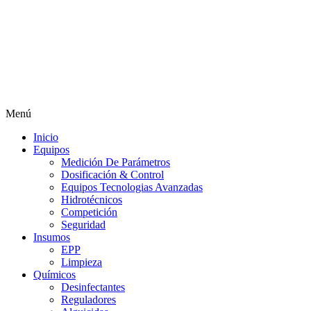
Menú
Inicio
Equipos
Medición De Parámetros
Dosificación & Control
Equipos Tecnologias Avanzadas
Hidrotécnicos
Competición
Seguridad
Insumos
EPP
Limpieza
Químicos
Desinfectantes
Reguladores