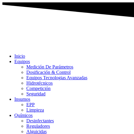
Ir
al
contenido
Inicio
Equipos
Medición De Parámetros
Dosificación & Control
Equipos Tecnologias Avanzadas
Hidrotécnicos
Competición
Seguridad
Insumos
EPP
Limpieza
Químicos
Desinfectantes
Reguladores
Alguicidas