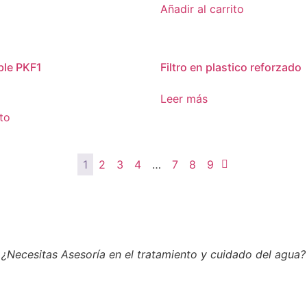
Añadir al carrito
ble PKF1
Filtro en plastico reforzado
Leer más
ito
1
2
3
4
…
7
8
9
¿Necesitas Asesoría en el tratamiento y cuidado del agua?
Contáctanos>>