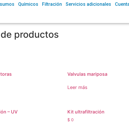
nsumos
Químicos
Filtración
Servicios adicionales
Cuent
 de productos
ctoras
Valvulas mariposa
Leer más
ción – UV
Kit ultrafiltración
$
0