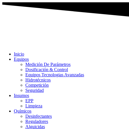
Ir
al
contenido
Inicio
Equipos
Medición De Parámetros
Dosificación & Control
Equipos Tecnologias Avanzadas
Hidrotécnicos
Competición
Seguridad
Insumos
EPP
Limpieza
Químicos
Desinfectantes
Reguladores
Alguicidas