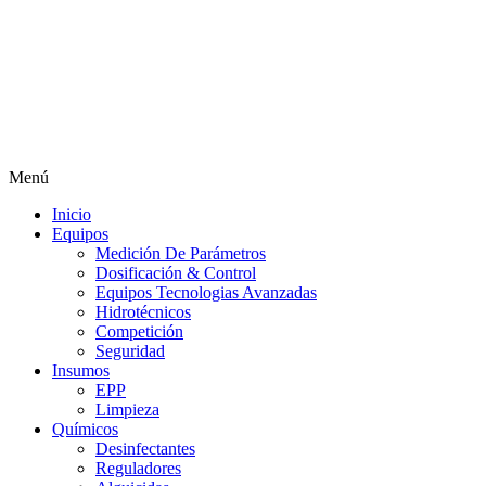
Menú
Inicio
Equipos
Medición De Parámetros
Dosificación & Control
Equipos Tecnologias Avanzadas
Hidrotécnicos
Competición
Seguridad
Insumos
EPP
Limpieza
Químicos
Desinfectantes
Reguladores