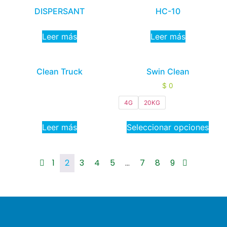
DISPERSANT
HC-10
Leer más
Leer más
Clean Truck
Swin Clean
$
0
4G
20KG
Leer más
Seleccionar opciones
1
2
3
4
5
…
7
8
9