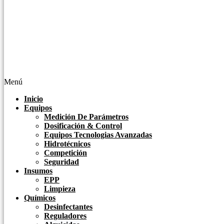
Menú
Inicio
Equipos
Medición De Parámetros
Dosificación & Control
Equipos Tecnologias Avanzadas
Hidrotécnicos
Competición
Seguridad
Insumos
EPP
Limpieza
Químicos
Desinfectantes
Reguladores