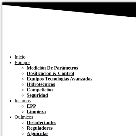
Ir
al
contenido
Inicio
Equipos
Medición De Parámetros
Dosificación & Control
Equipos Tecnologias Avanzadas
Hidrotécnicos
Competición
Seguridad
Insumos
EPP
Limpieza
Químicos
Desinfectantes
Reguladores
Alguicidas